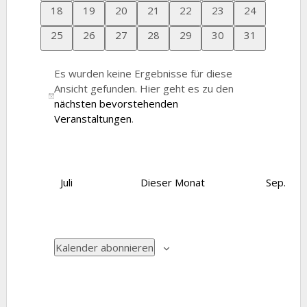
Veranstaltungen
Veranstaltungen
Veranstaltungen
Veranstaltungen
Veranstaltungen
Veranstaltungen
Veranstaltun
0
0
0
0
0
0
0
18
19
20
21
22
23
24
Veranstaltungen
Veranstaltungen
Veranstaltungen
Veranstaltungen
Veranstaltungen
Veranstaltungen
Veranstaltun
0
0
0
0
0
0
0
25
26
27
28
29
30
31
Veranstaltungen
Veranstaltungen
Veranstaltungen
Veranstaltungen
Veranstaltungen
Veranstaltungen
Veranstaltun
Es wurden keine Ergebnisse für diese
Ansicht gefunden. Hier geht es zu den
Hinweis
nächsten bevorstehenden
Veranstaltungen
.
Juli
Dieser Monat
Sep.
Kalender abonnieren