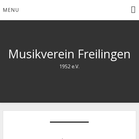
Skip
MENU
to
content
Musikverein Freilingen
1952 e.V.