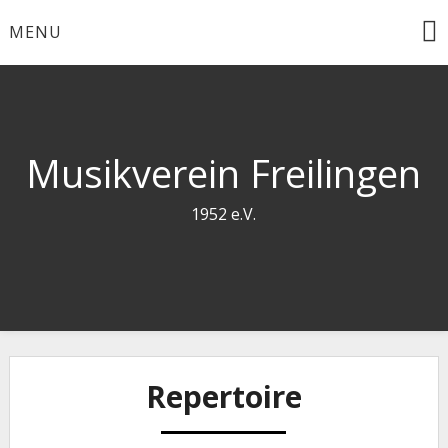
Skip
MENU
to
content
Musikverein Freilingen
1952 e.V.
Repertoire