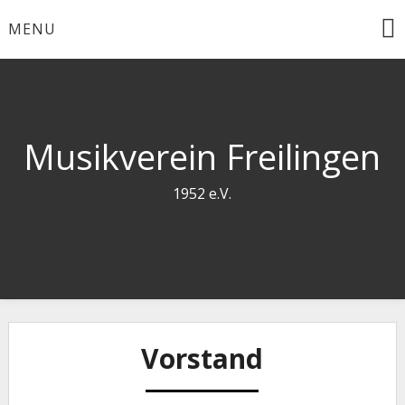
Skip
MENU
to
content
Musikverein Freilingen
1952 e.V.
Vorstand