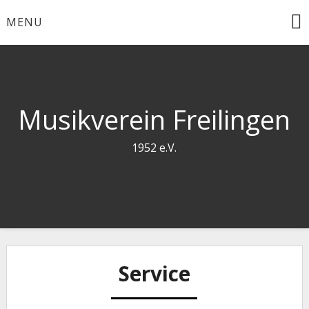
Skip
MENU
to
content
Musikverein Freilingen
1952 e.V.
Service