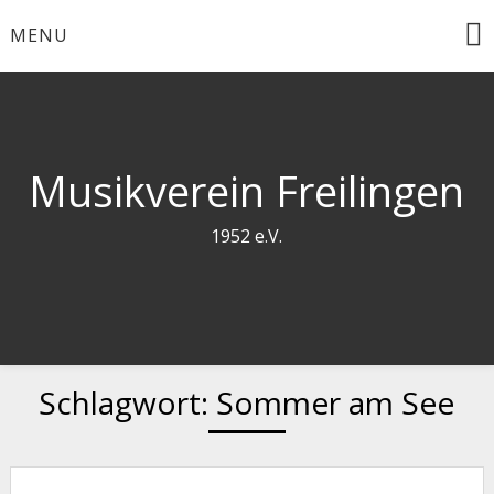
Skip
MENU
to
content
Musikverein Freilingen
1952 e.V.
Schlagwort:
Sommer am See