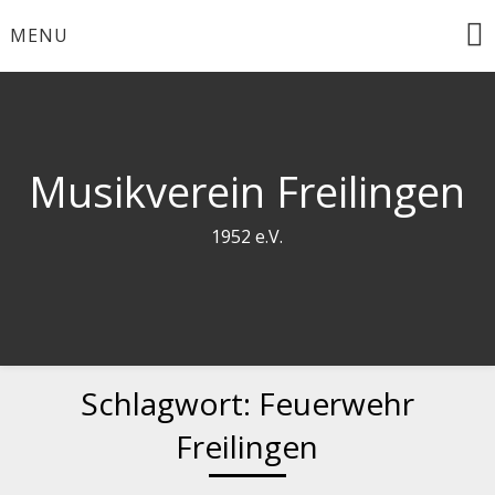
Skip
MENU
to
content
Musikverein Freilingen
1952 e.V.
Schlagwort:
Feuerwehr
Freilingen