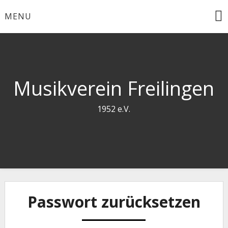
Skip
MENU
to
content
Musikverein Freilingen
1952 e.V.
Passwort zurücksetzen