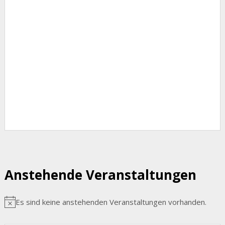
Um dein Passwort zurückzusetzen, gib bitte
unten deine E-Mail-Adresse oder deinen
Benutzernamen ein.
Anstehende Veranstaltungen
Es sind keine anstehenden Veranstaltungen vorhanden.
Hinweis