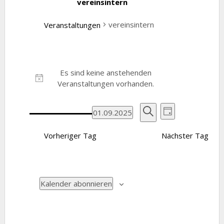
vereinsintern
vereinsintern
Veranstaltungen
Veranstaltungen
Es sind keine anstehenden
for
Hinweis
Veranstaltungen vorhanden.
September
Veranstaltu
Veranstal
01.09.2025
1,
Tag
Ansichten
Datum
Suche
Suche
2025
wählen.
Vorheriger Tag
Nächster Tag
Navigatio
und
Ansichten,
Navigation
Kalender abonnieren